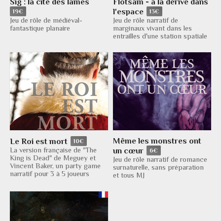
Sig : la cité des lames
Flotsam - à la dérive dans
l'espace
19€
13€
Jeu de rôle de médiéval-
Jeu de rôle narratif de
fantastique planaire
marginaux vivant dans les
entrailles d'une station spatiale
Même les monstres ont
Le Roi est mort
10€
un cœur
La version française de "The
6€
King is Dead" de Meguey et
Jeu de rôle narratif de romance
Vincent Baker, un party game
surnaturelle, sans préparation
narratif pour 3 à 5 joueurs
et tous MJ