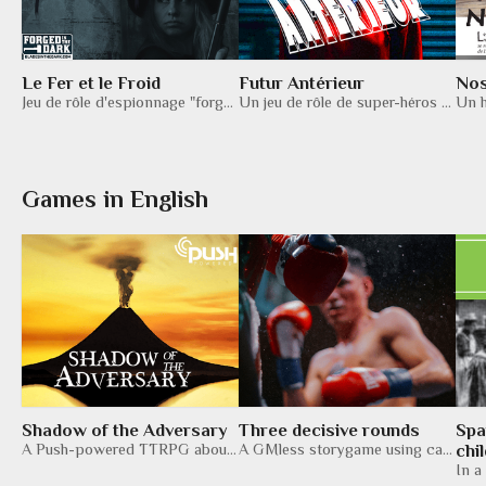
Le Fer et le Froid
Futur Antérieur
Nos
Jeu de rôle d'espionnage "forgé dans les ténèbres"
Un jeu de rôle de super-héros voyageant dans le temps, pour 2 joueurs.
Games in English
Shadow of the Adversary
Three decisive rounds
Spa
A Push-powered TTRPG about members of the resistance fighting against an Evil Lord
A GMless storygame using cards for 2 players.
chil