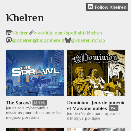
Follow Khelren
Khelren
Khelren
www.lulu.com/spotlight/khelren
@Khelren@ludosphere.fr
@khelren.itch.io
Dominion : Jeux de pouvoir
The Sprawl
12.55€
et Maisons nobles
Jeu de rôle cyberpunk à
15€
missions pour lutter contre les
Jeu de rôle de space opera et
megacorporations
d’intrigue politique