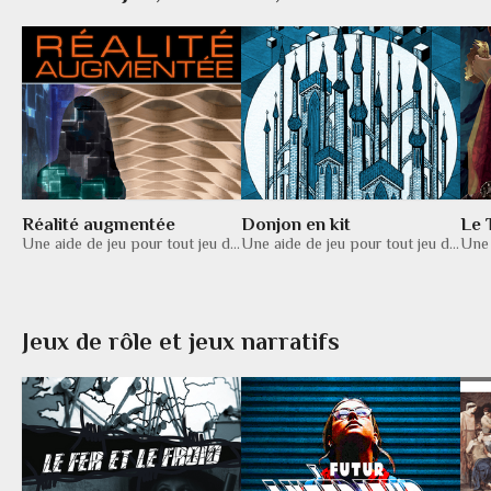
Réalité augmentée
Donjon en kit
Le 
Une aide de jeu pour tout jeu de rôle cyberpunk avec plein de listes aléatoires.
Une aide de jeu pour tout jeu de rôle médiéval-fantastique avec plein de listes aléatoires.
Jeux de rôle et jeux narratifs