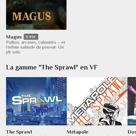
Magus
9.99€
Pathos, arcanes, calamités – et
l’infinie solitude du pouvoir. Un
jdr solo.
La gamme "The Sprawl" en VF
The Sprawl
Métapole
Dos