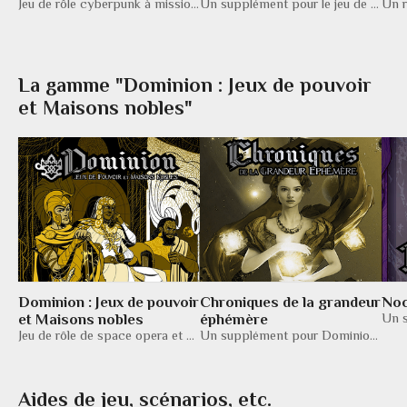
Jeu de rôle cyberpunk à missions pour lutter contre les megacorporations
Un supplément pour le jeu de rôle The Sprawl. Une véritable bible cyberpunk de 400 pages!
La gamme "Dominion : Jeux de pouvoir
et Maisons nobles"
Dominion : Jeux de pouvoir
Chroniques de la grandeur
Noc
et Maisons nobles
éphémère
Jeu de rôle de space opera et d’intrigue politique
Un supplément pour Dominion : Jeux de pouvoir et Maisons nobles
Aides de jeu, scénarios, etc.