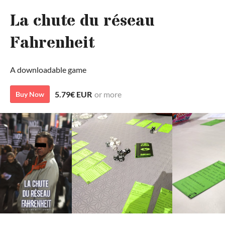
La chute du réseau
Fahrenheit
A downloadable game
5.79€ EUR
or more
Buy Now