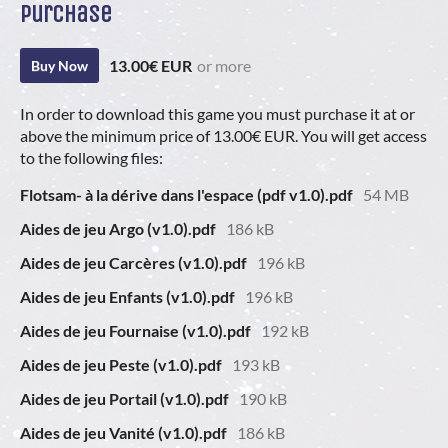
Purchase
13.00€ EUR
or more
Buy Now
In order to download this game you must purchase it at or
above the minimum price of 13.00€ EUR. You will get access
to the following files:
Flotsam- à la dérive dans l'espace (pdf v1.0).pdf
54 MB
Aides de jeu Argo (v1.0).pdf
186 kB
Aides de jeu Carcères (v1.0).pdf
196 kB
Aides de jeu Enfants (v1.0).pdf
196 kB
Aides de jeu Fournaise (v1.0).pdf
192 kB
Aides de jeu Peste (v1.0).pdf
193 kB
Aides de jeu Portail (v1.0).pdf
190 kB
Aides de jeu Vanité (v1.0).pdf
186 kB