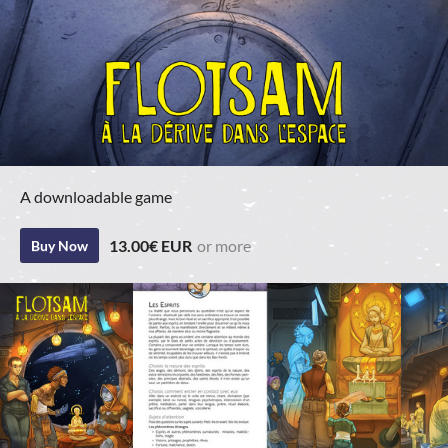
A downloadable game
13.00€ EUR
or more
Buy Now