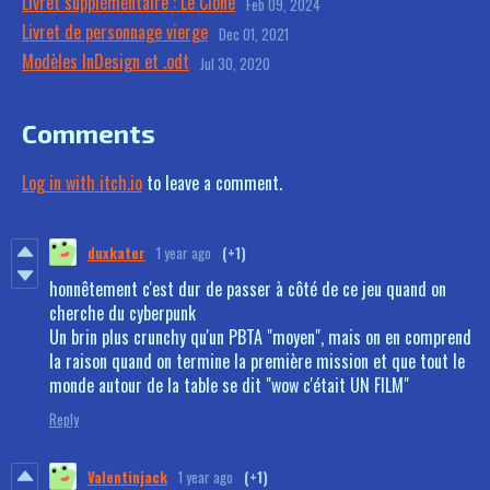
Livret supplémentaire : Le Clone
Feb 09, 2024
Livret de personnage vierge
Dec 01, 2021
Modèles InDesign et .odt
Jul 30, 2020
Comments
Log in with itch.io
to leave a comment.
duxkater
1 year ago
(+1)
honnêtement c'est dur de passer à côté de ce jeu quand on
cherche du cyberpunk
Un brin plus crunchy qu'un PBTA "moyen", mais on en comprend
la raison quand on termine la première mission et que tout le
monde autour de la table se dit "wow c'était UN FILM"
Reply
Valentinjack
1 year ago
(+1)