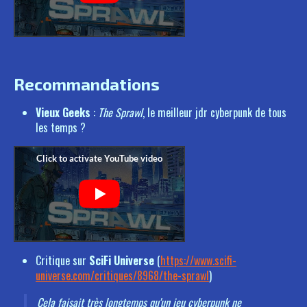
Recommandations
Vieux Geeks
:
The Sprawl
, le meilleur jdr cyberpunk de tous
les temps ?
Critique sur
SciFi Universe
(
https://www.scifi-
universe.com/critiques/8968/the-sprawl
)
Cela faisait très longtemps qu'un jeu cyberpunk ne