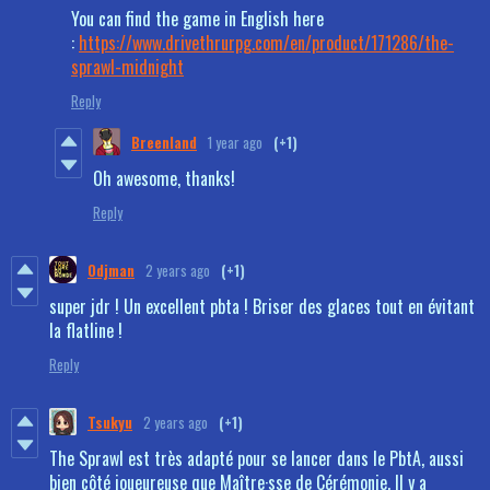
You can find the game in English here
:
https://www.drivethrurpg.com/en/product/171286/the-
sprawl-midnight
Reply
Breenland
1 year ago
(+1)
Oh awesome, thanks!
Reply
Odjman
2 years ago
(+1)
super jdr ! Un excellent pbta ! Briser des glaces tout en évitant
la flatline !
Reply
Tsukyu
2 years ago
(+1)
The Sprawl est très adapté pour se lancer dans le PbtA, aussi
bien côté joueureuse que Maître·sse de Cérémonie. Il y a