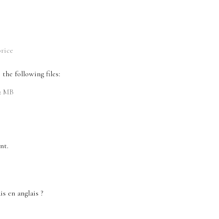
rice
the following files:
2 MB
nt.
is en anglais ?