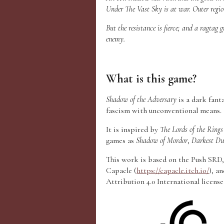
Under The Vast Sky is at war. Outer regio
But the resistance is fierce; and a ragtag g
enemy.
What is this game?
Shadow of the Adversary
is a dark fant
fascism with unconventional means.
It is inspired by
The Lords of the Rings
games as
Shadow of Mordor
,
Darkest Du
This work is based on the Push SRD,
Capacle (
https://capacle.itch.io/
), a
Attribution 4.0 International license