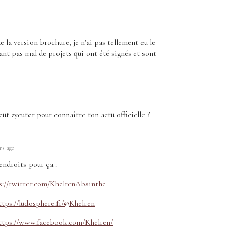
e la version brochure, je n'ai pas tellement eu le
ant pas mal de projets qui ont été signés et sont
eut zyeuter pour connaître ton actu officielle ?
rs ago
endroits pour ça :
s://twitter.com/KhelrenAbsinthe
ttps://ludosphere.fr/@Khelren
ttps://www.facebook.com/Khelren/