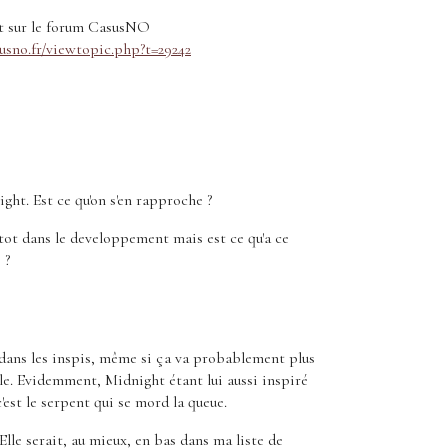
t sur le forum CasusNO
usno.fr/viewtopic.php?t=29242
ght. Est ce qu'on s'en rapproche ?
z tot dans le developpement mais est ce qu'a ce
 ?
 dans les inspis, même si ça va probablement plus
ale. Evidemment, Midnight étant lui aussi inspiré
est le serpent qui se mord la queue.
Elle serait, au mieux, en bas dans ma liste de