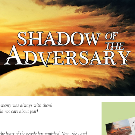
 enemy was always with them
)
d not care about fear
)
the heart of the people has vanished. Now, the Land