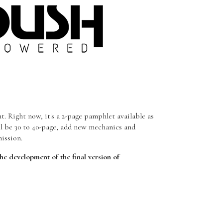
t. Right now, it's a 2-page pamphlet available as
ill be 30 to 40-page, add new mechanics and
mission.
the development of the final version of