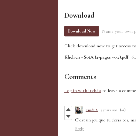
Download
Name your own p
Download Now
Click download now to get access to 
Khelren - SotA (2-pages v0.2).pdf
6.
Comments
Log in with itch.io
to leave a comme
Tnn/FX
3 years ago
(+1)
C’est un jeu que tu écris toi, ma
Reply