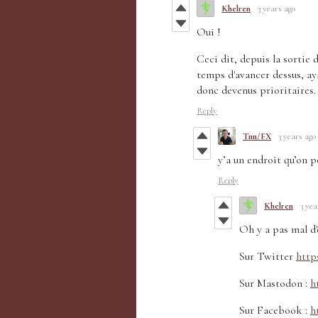
Khelren
3 years ago
Oui !
Ceci dit, depuis la sortie d
temps d'avancer dessus, ay
donc devenus prioritaires.
Reply
Tnn/FX
3 years ago
y’a un endroit qu’on p
Reply
Khelren
3 yea
Oh y a pas mal d'
Sur Twitter
http
Sur Mastodon :
h
Sur Facebook :
h