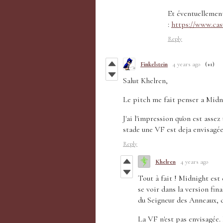
Et éventuellemen
:
https://www.cas
Reply
Finkelstein
4 years ago
(+1)
Salut Khelren,
Le pitch me fait penser a Midni
J'ai l'impression qu'on est asse
stade une VF est deja envisagée
Reply
Khelren
4 years ago
Tout à fait ! Midnight est
se voir dans la version fin
du Seigneur des Anneaux, c'
La VF n'est pas envisagée. 