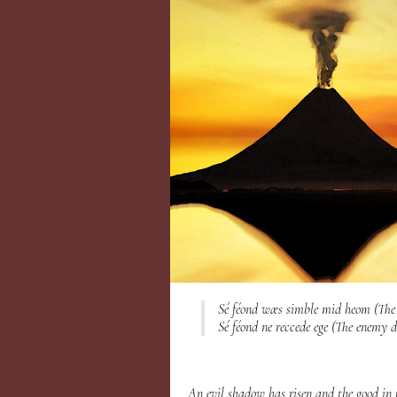
Sé féond wæs simble mid heom (
The
Sé féond ne reccede ege (
The enemy di
An evil shadow has risen and the good in 