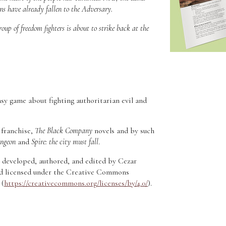
ns have already fallen to the Adversary.
roup of freedom fighters is about to strike back at the
asy game about fighting authoritarian evil and
franchise,
The Black Company
novels and by such
ngeon
and
Spire: the city must fall
.
 developed, authored, and edited by Cezar
nd licensed under the Creative Commons
 (
https://creativecommons.org/licenses/by/4.0/
).