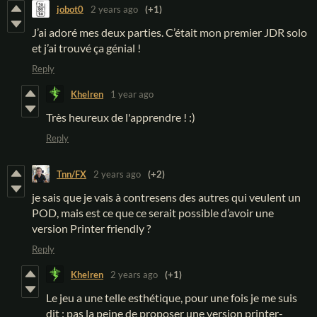
jobot0
2 years ago
(+1)
J’ai adoré mes deux parties. C’était mon premier JDR solo
et j’ai trouvé ça génial !
Reply
Khelren
1 year ago
Très heureux de l'apprendre ! :)
Reply
Tnn/FX
2 years ago
(+2)
je sais que je vais à contresens des autres qui veulent un
POD, mais est ce que ce serait possible d’avoir une
version Printer friendly ?
Reply
Khelren
2 years ago
(+1)
Le jeu a une telle esthétique, pour une fois je me suis
dit : pas la peine de proposer une version printer-