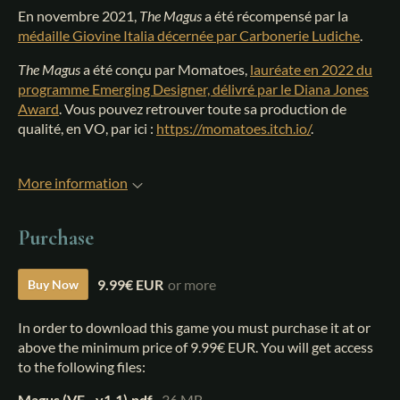
En novembre 2021,
The
Magus
a été récompensé par la
médaille Giovine Italia décernée par Carbonerie Ludiche
.
The Magus
a été conçu par Momatoes,
lauréate en 2022 du
programme Emerging Designer, délivré par le Diana Jones
Award
. Vous pouvez retrouver toute sa production de
qualité, en VO, par ici :
https://momatoes.itch.io/
.
More information
Purchase
9.99€ EUR
or more
Buy Now
In order to download this game you must purchase it at or
above the minimum price of 9.99€ EUR. You will get access
to the following files:
Magus (VF - v1.1).pdf
36 MB