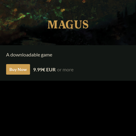
A downloadable game
9.99€ EUR
or more
Buy Now