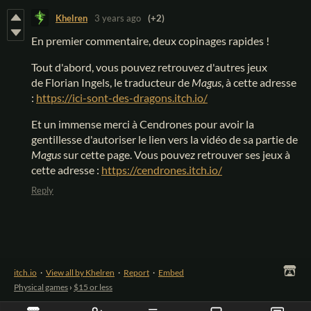
Khelren
3 years ago
(+2)
En premier commentaire, deux copinages rapides !
Tout d'abord, vous pouvez retrouvez d'autres jeux
de Florian Ingels, le traducteur de
Magus
, à cette adresse
:
https://ici-sont-des-dragons.itch.io/
Et un immense merci à Cendrones pour avoir la
gentillesse d'autoriser le lien vers la vidéo de sa partie de
Magus
sur cette page. Vous pouvez retrouver ses jeux à
cette adresse :
https://cendrones.itch.io/
Reply
itch.io
·
View all by Khelren
·
Report
·
Embed
Physical games
›
$15 or less