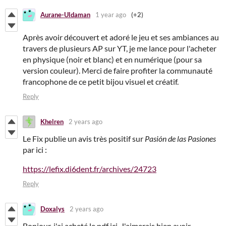
Aurane-Uldaman
1 year ago
(+2)
Après avoir découvert et adoré le jeu et ses ambiances au
travers de plusieurs AP sur YT, je me lance pour l'acheter
en physique (noir et blanc) et en numérique (pour sa
version couleur). Merci de faire profiter la communauté
francophone de ce petit bijou visuel et créatif.
Reply
Khelren
2 years ago
Le Fix publie un avis très positif sur
Pasión de las Pasiones
par ici :
https://lefix.di6dent.fr/archives/24723
Reply
Doxalys
2 years ago
Bonjour, j'ai acheté le pdf ici. J'aimerais bien avoir