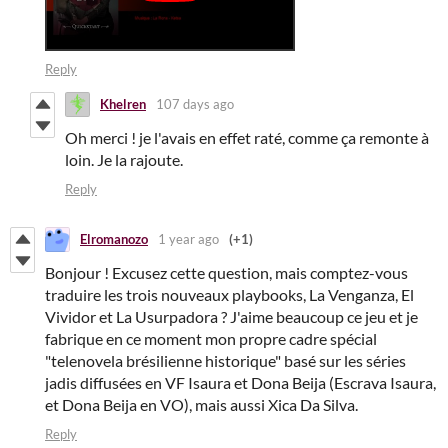
Reply
Khelren
107 days ago
Oh merci ! je l'avais en effet raté, comme ça remonte à
loin. Je la rajoute.
Reply
Elromanozo
1 year ago
(+1)
Bonjour ! Excusez cette question, mais comptez-vous
traduire les trois nouveaux playbooks, La Venganza, El
Vividor et La Usurpadora ? J'aime beaucoup ce jeu et je
fabrique en ce moment mon propre cadre spécial
"telenovela brésilienne historique" basé sur les séries
jadis diffusées en VF Isaura et Dona Beija (Escrava Isaura,
et Dona Beija en VO), mais aussi Xica Da Silva.
Reply