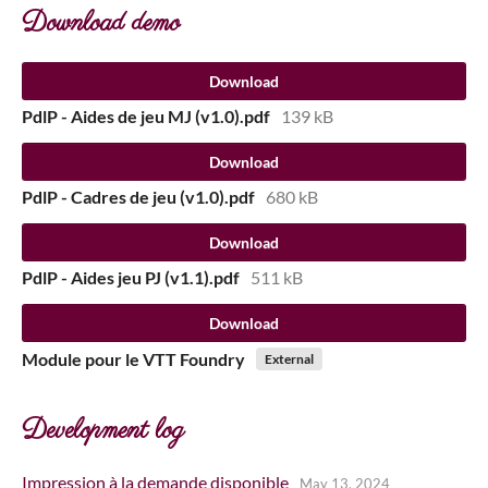
Download demo
Download
PdlP - Aides de jeu MJ (v1.0).pdf
139 kB
Download
PdlP - Cadres de jeu (v1.0).pdf
680 kB
Download
PdlP - Aides jeu PJ (v1.1).pdf
511 kB
Download
Module pour le VTT Foundry
External
Development log
Impression à la demande disponible
May 13, 2024