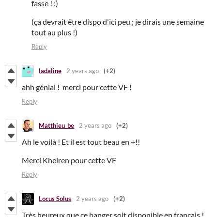
fasse ! :)
(ça devrait être dispo d'ici peu ; je dirais une semaine
tout au plus !)
Reply
ladaline
2 years ago
(+2)
ahh génial ! merci pour cette VF !
Reply
Matthieu_be
2 years ago
(+2)
Ah le voilà ! Et il est tout beau en +!!
Merci Khelren pour cette VF
Reply
Locus Solus
2 years ago
(+2)
Très heureux que ce banger soit disponible en français !