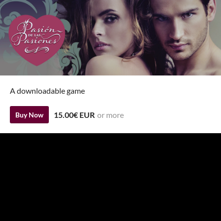
A downloadable game
15.00€ EUR
or more
Buy Now