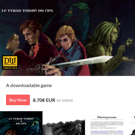
A downloadable game
8.70€ EUR
or more
Buy Now